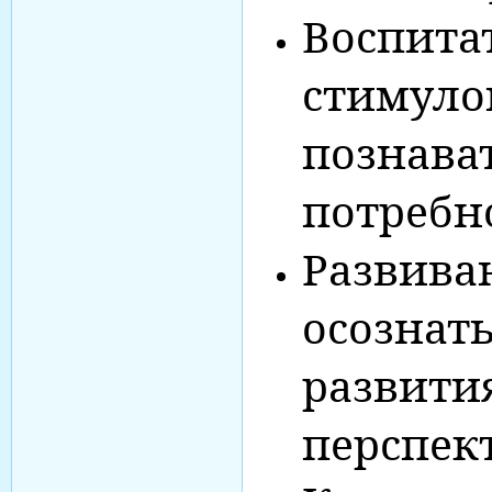
Воспитат
стимуло
познава
потребн
Развиваю
осознать
развити
перспек