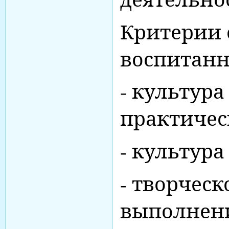
Критерии 
воспитанн
- культур
практичес
- культура
- творчес
выполнени