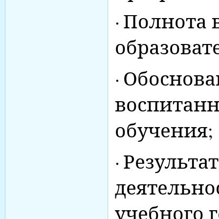
·
Полнота 
образоват
·
Обоснова
воспитанн
обучения;
·
Результа
деятельнос
учебного г