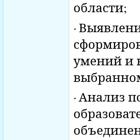
области;
·
Выявлени
сформиров
умений и 
выбранном
·
Анализ п
образоват
объединен