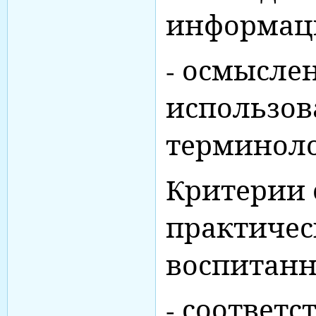
информац
- осмысле
использов
терминоло
Критерии 
практичес
воспитанн
- соответс