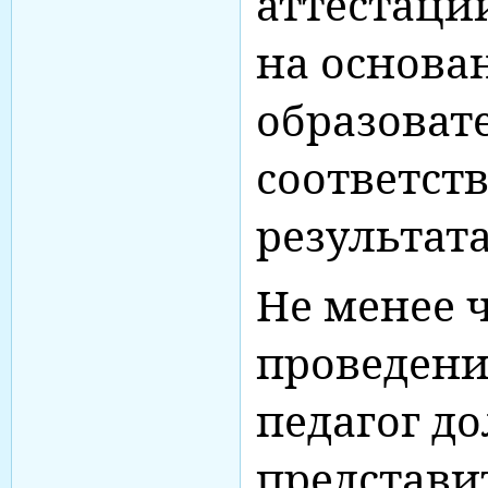
аттестаци
на основа
образоват
соответст
результат
Не менее ч
проведени
педагог д
представи