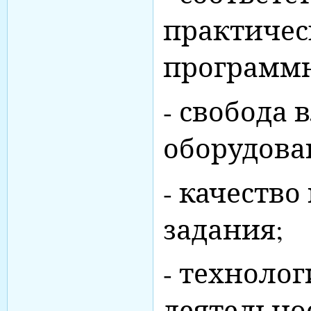
практичес
программ
- свобода
оборудова
- качеств
задания;
- техноло
деятельно