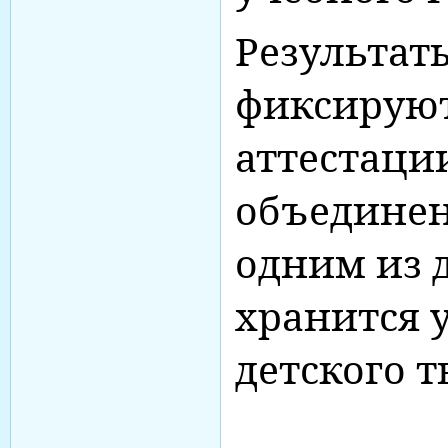
Результат
фиксируют
аттестаци
объединен
одним из 
хранится 
детского т