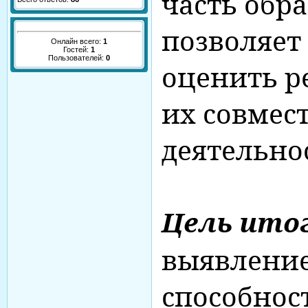
часть обра
позволяет
Онлайн всего:
1
Гостей:
1
Пользователей:
0
оценить р
их совмес
деятельно
Цель ито
выявление
способнос