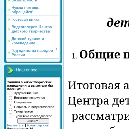
Безопасность
Нужна помощь,
обращайся!
дет
Гостевая книга
Видеогалерея Центра
детского творчества
Детский туризм и
краеведение
Общие 
Год единства народов
России
Наш опрос
Итоговая 
Занятия в каких творческих
направлениях вы хотели бы
посещать?
Художественное
Центра де
Естественнонаучное
Спортивное
Социально-педагогическое
рассматри
Техническое
Туристско-краеведческое
Результаты
|
Архив опросов
Всего ответов:
86