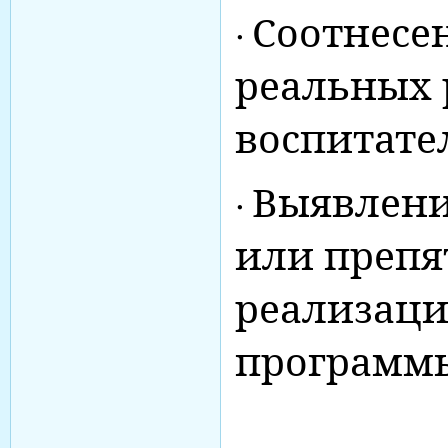
·
Соотнесе
реальных 
воспитате
·
Выявлени
или преп
реализаци
программ