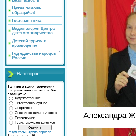
Безопасность
Нужна помощь,
обращайся!
Гостевая книга
Видеогалерея Центра
детского творчества
Детский туризм и
краеведение
Год единства народов
России
Наш опрос
Занятия в каких творческих
направлениях вы хотели бы
посещать?
Художественное
Естественнонаучное
Спортивное
Социально-педагогическое
Александра Ж
Техническое
Туристско-краеведческое
Результаты
|
Архив опросов
Всего ответов:
86