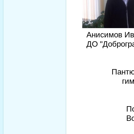
Анисим
ДО "Д
Пантюх
гим
Попов
Воск