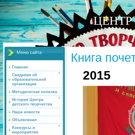
ЦЕНТР
Меню сайта
Книга поче
Главная.
2015
Сведения об
образовательной
организации
Методическая копилка.
История Центра
детского творчества
Наши новости
Объявления
Конкурсы и
мероприятия