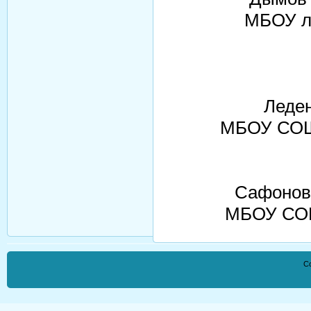
МБОУ ли
Леденев
МБОУ СОШ 
Сафонова
МБОУ СО
Co