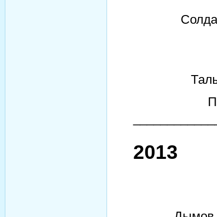
Солдат
ли
Талыков
Полит
____________
2013
Дымов 