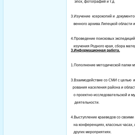
эпох, фотографий и т.д.
3.Изучение ксерокопий и документо
венного архива Липецкой области и
4.Проведение поисковых экспеди
изучения Родного края, сбора мате
3.Информационная работа.
1.Пополнение методической папки м
3.Взаимодействие со СМИ с целью 
рования населения района
о проектно-исследовательской и м
деятельности.
4.Выступление краеведов со своим
на конференциях, классных часах, 
других мероприятиях.