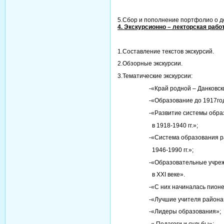
5.Сбор и пополнение портфол
4. Экскурсионно – лекторская работ
1.Составление текстов э
2.Обзорные экскурсии.
3.Тематические экскурсии:
-«Край родной – Данковский
-«Образование до 1917год
-«Развитие системы образов
в 1918-1940 гг.»;
-«Система образования ра
1946-1990 гг.»;
-«Образовательные учрежде
в XXI веке».
-«С них начиналась пионер
-«Лучшие учителя района
-«Лидеры образования»;