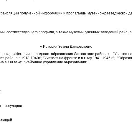
 трансляции полученной информации и пропаганды музейно-краеведческой д
ями соответствующего профиля, а также музеями учебных заведений района
« История Земли Данковской»;
йона»; «История народного образования Данковского района»; "У истоков 
я района в 1918-1940г"; "Учителя на фронте и в тылу 1941-1945 г"; "Образ
 в XXI веке"; "Районное управление образования".
л
 - регулярно
ивающей