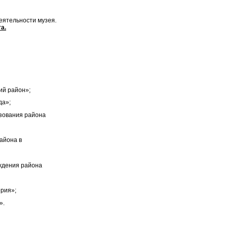
ио о деятельности музея.
а.
кскурсий.
 район»;
а»;
ания района
йона в
ния района
ия»;
».