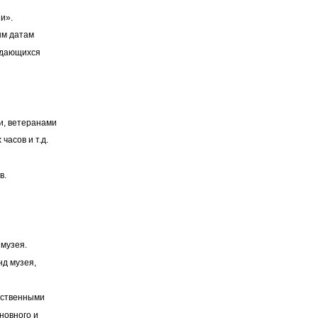
и».
ым датам
ыдающихся
лами, ветеранами
часов и т.д.
в.
 фондов музея.
нд музея,
ественными
новного и