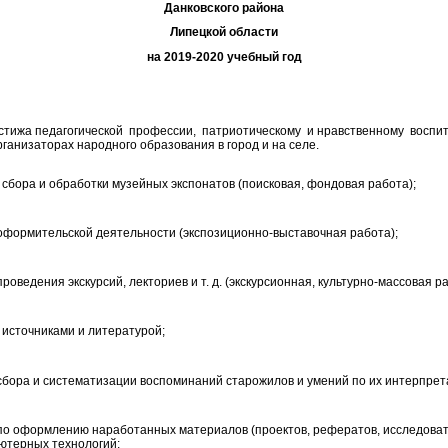
Данковского района
Липецкой области
на 2019-2020 учебный год
ижа педагогической профессии, патриотическому и нравственному воспит
ганизаторах народного образования в город и на селе.
сбора и обработки музейных экспонатов (поисковая, фондовая работа);
оформительской деятельности (экспозиционно-выставочная работа);
оведения экскурсий, лекториев и т. д. (экскурсионная, культурно-массовая ра
источниками и литературой;
сбора и систематизации воспоминаний старожилов и умений по их интерпрет
по оформлению наработанных материалов (проектов, рефератов, исследовател
ютерных технологий;