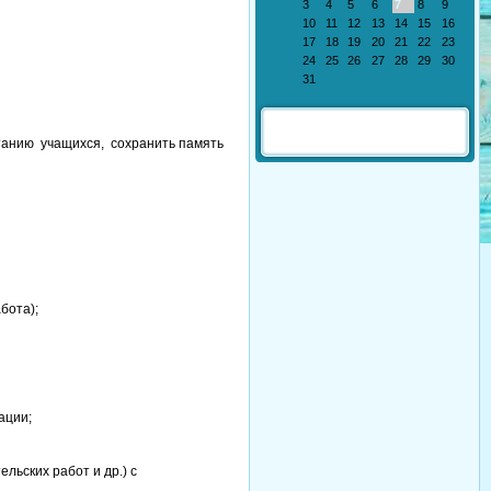
3
4
5
6
7
8
9
10
11
12
13
14
15
16
17
18
19
20
21
22
23
24
25
26
27
28
29
30
31
анию учащихся, сохранить память
бота);
ации;
ьских работ и др.) с