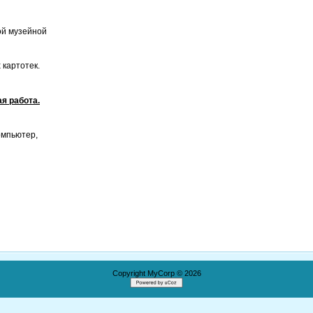
ой музейной
 картотек.
я работа.
омпьютер,
хника.
Copyright MyCorp © 2026