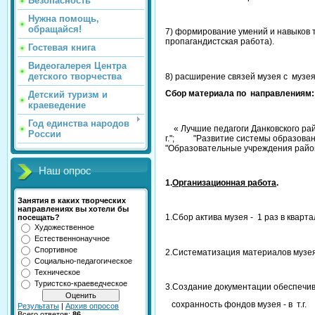
Безопасность
Нужна помощь,
обращайся!
7) формирование умений и навыков
пропагандистская работа).
Гостевая книга
Видеогалерея Центра
детского творчества
8) расширение связей музея с музе
Сбор материала по направлениям:
Детский туризм и
краеведение
Год единства народов
« Лучшие педагоги Данковского ра
России
г."; "Развитие системы образовани
"Образовательные учреждения района
Наш опрос
1.
Организационная работа
.
Занятия в каких творческих
направлениях вы хотели бы
1.Сбор актива музея - 1 раз в кварта
посещать?
Художественное
Естественнонаучное
Спортивное
2.Систематизация материалов музея
Социально-педагогическое
Техническое
Туристско-краеведческое
3.Создание документации обеспеч
сохранность фондов музея - в т.г.
Результаты
|
Архив опросов
Всего ответов:
86