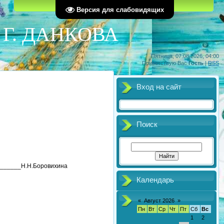
Главная
Регистрация
Вход
Версия для слабовидящих
 Г. ДАНКОВА
Пятница, 07.08.2026, 04:00
Приветствую Вас
Гость
|
RSS
Вход на сайт
Поиск
вихина
Календарь
«
Август 2026
»
Пн
Вт
Ср
Чт
Пт
Сб
Вс
1
2